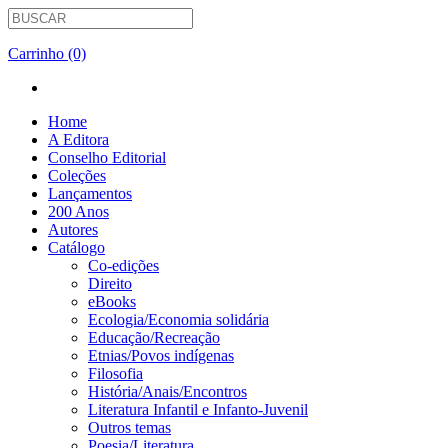
Carrinho (0)
Home
A Editora
Conselho Editorial
Coleções
Lançamentos
200 Anos
Autores
Catálogo
Co-edições
Direito
eBooks
Ecologia/Economia solidária
Educação/Recreação
Etnias/Povos indígenas
Filosofia
História/Anais/Encontros
Literatura Infantil e Infanto-Juvenil
Outros temas
Poesia/Literatura