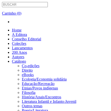
Carrinho (0)
Home
A Editora
Conselho Editorial
Coleções
Lançamentos
200 Anos
Autores
Catálogo
Co-edições
Direito
eBooks
Ecologia/Economia solidária
Educação/Recreação
Etnias/Povos indígenas
Filosofia
História/Anais/Encontros
Literatura Infantil e Infanto-Juvenil
Outros temas
Poesia/Literatura