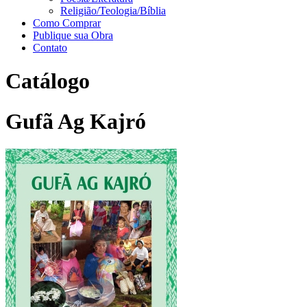
Religião/Teologia/Bíblia
Como Comprar
Publique sua Obra
Contato
Catálogo
Gufã Ag Kajró