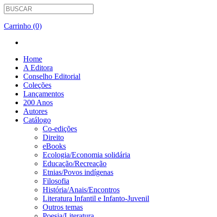
Carrinho (0)
Home
A Editora
Conselho Editorial
Coleções
Lançamentos
200 Anos
Autores
Catálogo
Co-edições
Direito
eBooks
Ecologia/Economia solidária
Educação/Recreação
Etnias/Povos indígenas
Filosofia
História/Anais/Encontros
Literatura Infantil e Infanto-Juvenil
Outros temas
Poesia/Literatura