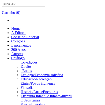
Carrinho (0)
Home
A Editora
Conselho Editorial
Coleções
Lançamentos
200 Anos
Autores
Catálogo
Co-edições
Direito
eBooks
Ecologia/Economia solidária
Educação/Recreação
Etnias/Povos indígenas
Filosofia
História/Anais/Encontros
Literatura Infantil e Infanto-Juvenil
Outros temas
Poesia/Literatura