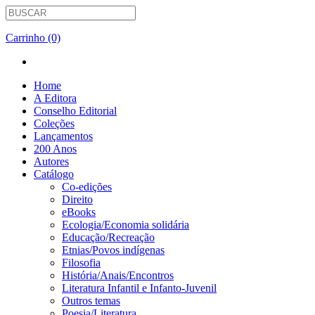
Carrinho (0)
Home
A Editora
Conselho Editorial
Coleções
Lançamentos
200 Anos
Autores
Catálogo
Co-edições
Direito
eBooks
Ecologia/Economia solidária
Educação/Recreação
Etnias/Povos indígenas
Filosofia
História/Anais/Encontros
Literatura Infantil e Infanto-Juvenil
Outros temas
Poesia/Literatura