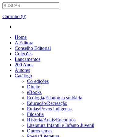
Carrinho (0)
Home
A Editora
Conselho Editorial
Coleções
Lançamentos
200 Anos
Autores
Catálogo
Co-edições
Direito
eBooks
Ecologia/Economia solidária
Educação/Recreação
Etnias/Povos indígenas
Filosofia
História/Anais/Encontros
Literatura Infantil e Infanto-Juvenil
Outros temas
Poesia/Literatura