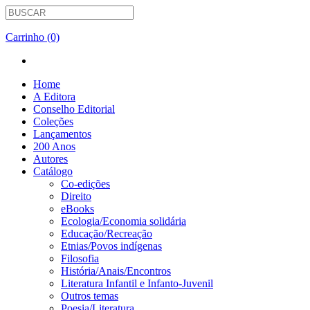
Carrinho (0)
Home
A Editora
Conselho Editorial
Coleções
Lançamentos
200 Anos
Autores
Catálogo
Co-edições
Direito
eBooks
Ecologia/Economia solidária
Educação/Recreação
Etnias/Povos indígenas
Filosofia
História/Anais/Encontros
Literatura Infantil e Infanto-Juvenil
Outros temas
Poesia/Literatura