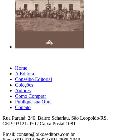
Home
A Editora
Conselho Editorial
Coleções
Autores
Como Comprar
Publique sua Obra
Contato
Rua Paraná, 240, Bairro Scharlau, São Leopoldo/RS.
CEP: 93121-970 / Caixa Postal 1081
Email: contato@oikoseditora.com.br
Fone: (51) 8114-9642 | (51) 3568-2848