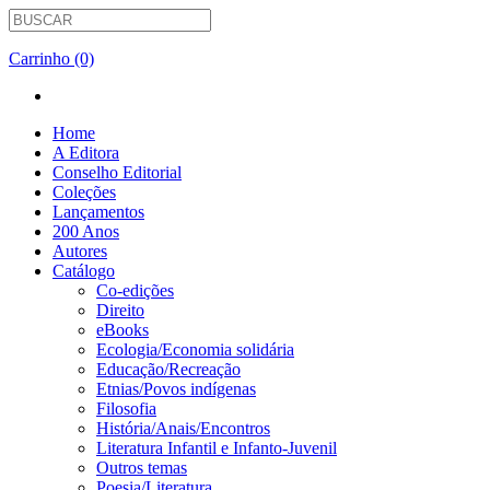
Carrinho (0)
Home
A Editora
Conselho Editorial
Coleções
Lançamentos
200 Anos
Autores
Catálogo
Co-edições
Direito
eBooks
Ecologia/Economia solidária
Educação/Recreação
Etnias/Povos indígenas
Filosofia
História/Anais/Encontros
Literatura Infantil e Infanto-Juvenil
Outros temas
Poesia/Literatura