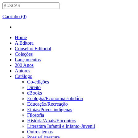
Carrinho (0)
Home
A Editora
Conselho Editorial
Coleções
Lançamentos
200 Anos
Autores
Catálogo
Co-edições
Direito
eBooks
Ecologia/Economia solidária
Educação/Recreação
Etnias/Povos indígenas
Filosofia
História/Anais/Encontros
Literatura Infantil e Infanto-Juvenil
Outros temas
Poesia/Literatura