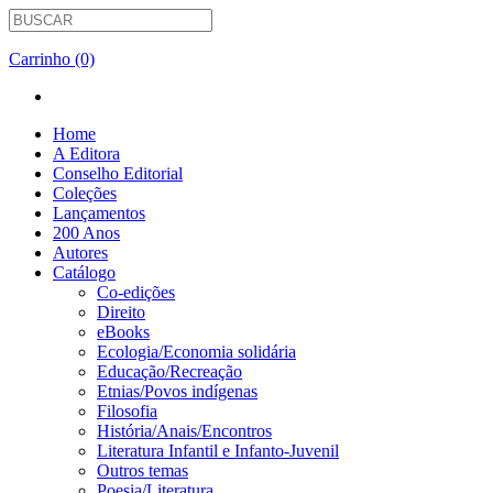
Carrinho (0)
Home
A Editora
Conselho Editorial
Coleções
Lançamentos
200 Anos
Autores
Catálogo
Co-edições
Direito
eBooks
Ecologia/Economia solidária
Educação/Recreação
Etnias/Povos indígenas
Filosofia
História/Anais/Encontros
Literatura Infantil e Infanto-Juvenil
Outros temas
Poesia/Literatura