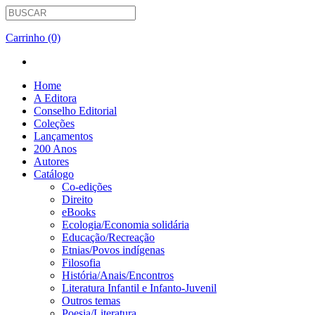
Carrinho (0)
Home
A Editora
Conselho Editorial
Coleções
Lançamentos
200 Anos
Autores
Catálogo
Co-edições
Direito
eBooks
Ecologia/Economia solidária
Educação/Recreação
Etnias/Povos indígenas
Filosofia
História/Anais/Encontros
Literatura Infantil e Infanto-Juvenil
Outros temas
Poesia/Literatura