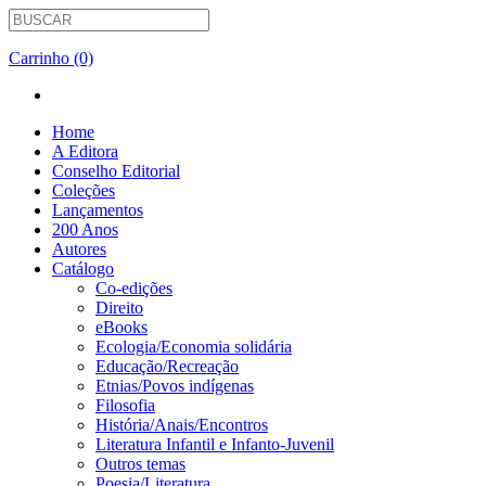
Carrinho (0)
Home
A Editora
Conselho Editorial
Coleções
Lançamentos
200 Anos
Autores
Catálogo
Co-edições
Direito
eBooks
Ecologia/Economia solidária
Educação/Recreação
Etnias/Povos indígenas
Filosofia
História/Anais/Encontros
Literatura Infantil e Infanto-Juvenil
Outros temas
Poesia/Literatura