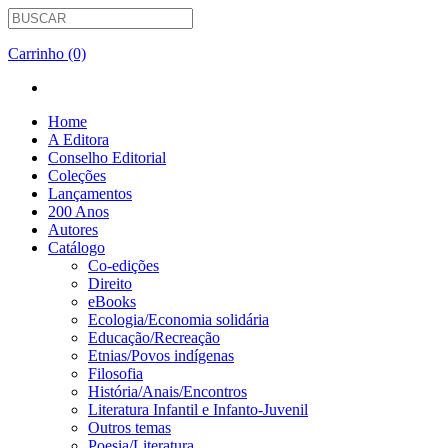
Carrinho (0)
Home
A Editora
Conselho Editorial
Coleções
Lançamentos
200 Anos
Autores
Catálogo
Co-edições
Direito
eBooks
Ecologia/Economia solidária
Educação/Recreação
Etnias/Povos indígenas
Filosofia
História/Anais/Encontros
Literatura Infantil e Infanto-Juvenil
Outros temas
Poesia/Literatura