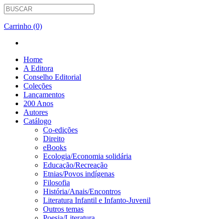
Carrinho (0)
Home
A Editora
Conselho Editorial
Coleções
Lançamentos
200 Anos
Autores
Catálogo
Co-edições
Direito
eBooks
Ecologia/Economia solidária
Educação/Recreação
Etnias/Povos indígenas
Filosofia
História/Anais/Encontros
Literatura Infantil e Infanto-Juvenil
Outros temas
Poesia/Literatura