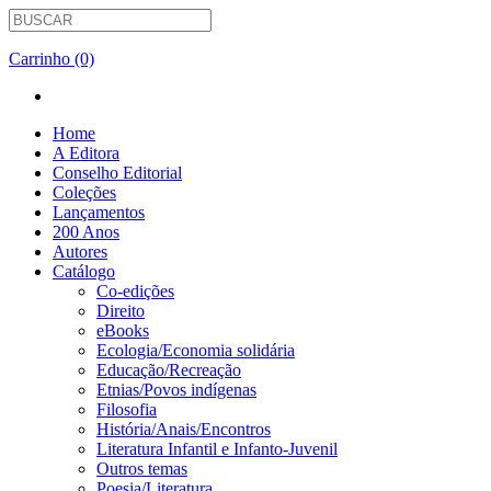
Carrinho (0)
Home
A Editora
Conselho Editorial
Coleções
Lançamentos
200 Anos
Autores
Catálogo
Co-edições
Direito
eBooks
Ecologia/Economia solidária
Educação/Recreação
Etnias/Povos indígenas
Filosofia
História/Anais/Encontros
Literatura Infantil e Infanto-Juvenil
Outros temas
Poesia/Literatura