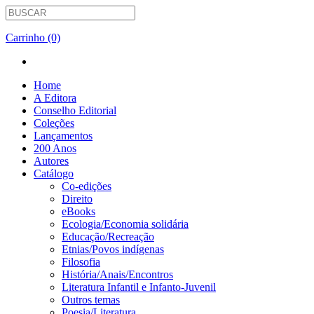
Carrinho (0)
Home
A Editora
Conselho Editorial
Coleções
Lançamentos
200 Anos
Autores
Catálogo
Co-edições
Direito
eBooks
Ecologia/Economia solidária
Educação/Recreação
Etnias/Povos indígenas
Filosofia
História/Anais/Encontros
Literatura Infantil e Infanto-Juvenil
Outros temas
Poesia/Literatura