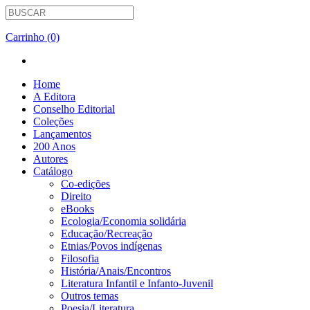
Carrinho (0)
Home
A Editora
Conselho Editorial
Coleções
Lançamentos
200 Anos
Autores
Catálogo
Co-edições
Direito
eBooks
Ecologia/Economia solidária
Educação/Recreação
Etnias/Povos indígenas
Filosofia
História/Anais/Encontros
Literatura Infantil e Infanto-Juvenil
Outros temas
Poesia/Literatura