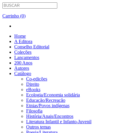
Carrinho (0)
Home
A Editora
Conselho Editorial
Coleções
Lançamentos
200 Anos
Autores
Catálogo
Co-edições
Direito
eBooks
Ecologia/Economia solidária
Educação/Recreação
Etnias/Povos indígenas
Filosofia
História/Anais/Encontros
Literatura Infantil e Infanto-Juvenil
Outros temas
Poesia/Literatura