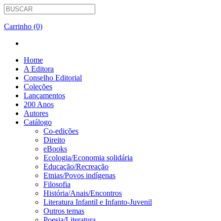
Carrinho (0)
Home
A Editora
Conselho Editorial
Coleções
Lançamentos
200 Anos
Autores
Catálogo
Co-edições
Direito
eBooks
Ecologia/Economia solidária
Educação/Recreação
Etnias/Povos indígenas
Filosofia
História/Anais/Encontros
Literatura Infantil e Infanto-Juvenil
Outros temas
Poesia/Literatura