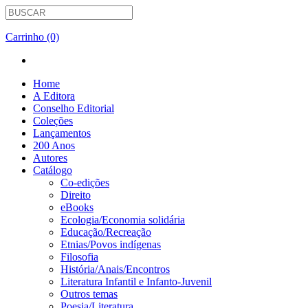
Carrinho (0)
Home
A Editora
Conselho Editorial
Coleções
Lançamentos
200 Anos
Autores
Catálogo
Co-edições
Direito
eBooks
Ecologia/Economia solidária
Educação/Recreação
Etnias/Povos indígenas
Filosofia
História/Anais/Encontros
Literatura Infantil e Infanto-Juvenil
Outros temas
Poesia/Literatura