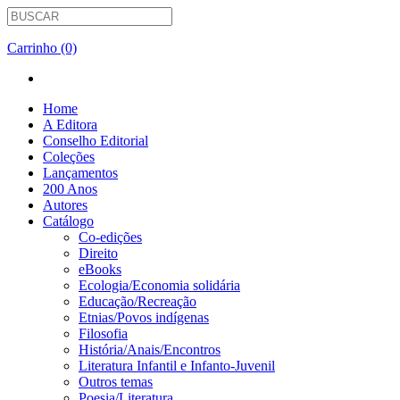
Carrinho (0)
Home
A Editora
Conselho Editorial
Coleções
Lançamentos
200 Anos
Autores
Catálogo
Co-edições
Direito
eBooks
Ecologia/Economia solidária
Educação/Recreação
Etnias/Povos indígenas
Filosofia
História/Anais/Encontros
Literatura Infantil e Infanto-Juvenil
Outros temas
Poesia/Literatura