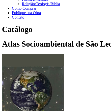
Religião/Teologia/Bíblia
Como Comprar
Publique sua Obra
Contato
Catálogo
Atlas Socioambiental de São Le