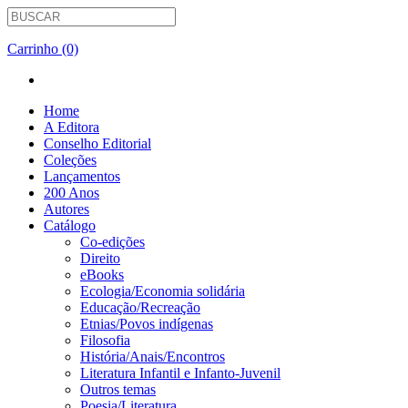
Carrinho (0)
Home
A Editora
Conselho Editorial
Coleções
Lançamentos
200 Anos
Autores
Catálogo
Co-edições
Direito
eBooks
Ecologia/Economia solidária
Educação/Recreação
Etnias/Povos indígenas
Filosofia
História/Anais/Encontros
Literatura Infantil e Infanto-Juvenil
Outros temas
Poesia/Literatura