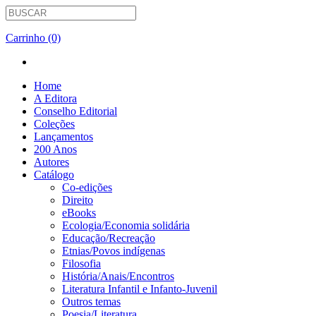
Carrinho (0)
Home
A Editora
Conselho Editorial
Coleções
Lançamentos
200 Anos
Autores
Catálogo
Co-edições
Direito
eBooks
Ecologia/Economia solidária
Educação/Recreação
Etnias/Povos indígenas
Filosofia
História/Anais/Encontros
Literatura Infantil e Infanto-Juvenil
Outros temas
Poesia/Literatura