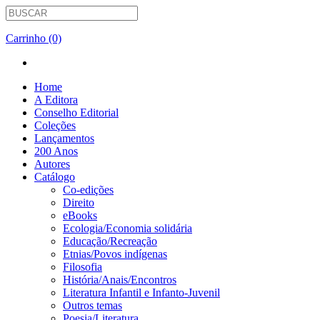
Carrinho (0)
Home
A Editora
Conselho Editorial
Coleções
Lançamentos
200 Anos
Autores
Catálogo
Co-edições
Direito
eBooks
Ecologia/Economia solidária
Educação/Recreação
Etnias/Povos indígenas
Filosofia
História/Anais/Encontros
Literatura Infantil e Infanto-Juvenil
Outros temas
Poesia/Literatura