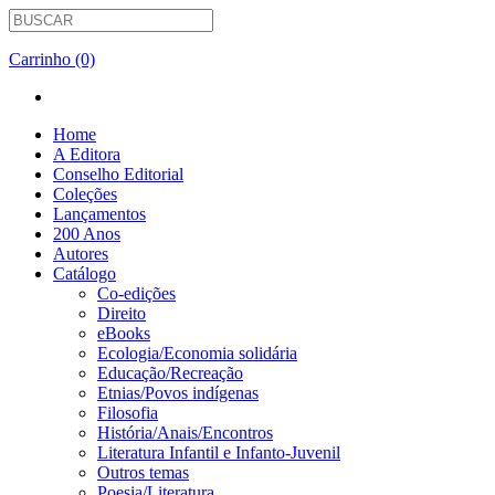
Carrinho (0)
Home
A Editora
Conselho Editorial
Coleções
Lançamentos
200 Anos
Autores
Catálogo
Co-edições
Direito
eBooks
Ecologia/Economia solidária
Educação/Recreação
Etnias/Povos indígenas
Filosofia
História/Anais/Encontros
Literatura Infantil e Infanto-Juvenil
Outros temas
Poesia/Literatura