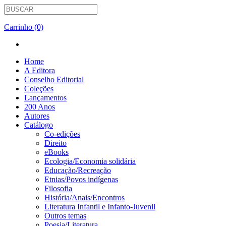
Carrinho (0)
Home
A Editora
Conselho Editorial
Coleções
Lançamentos
200 Anos
Autores
Catálogo
Co-edições
Direito
eBooks
Ecologia/Economia solidária
Educação/Recreação
Etnias/Povos indígenas
Filosofia
História/Anais/Encontros
Literatura Infantil e Infanto-Juvenil
Outros temas
Poesia/Literatura