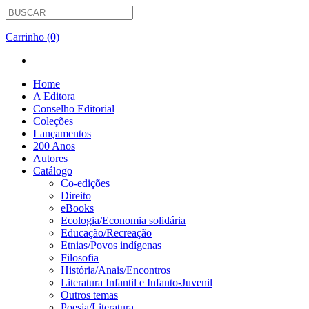
Carrinho (0)
Home
A Editora
Conselho Editorial
Coleções
Lançamentos
200 Anos
Autores
Catálogo
Co-edições
Direito
eBooks
Ecologia/Economia solidária
Educação/Recreação
Etnias/Povos indígenas
Filosofia
História/Anais/Encontros
Literatura Infantil e Infanto-Juvenil
Outros temas
Poesia/Literatura