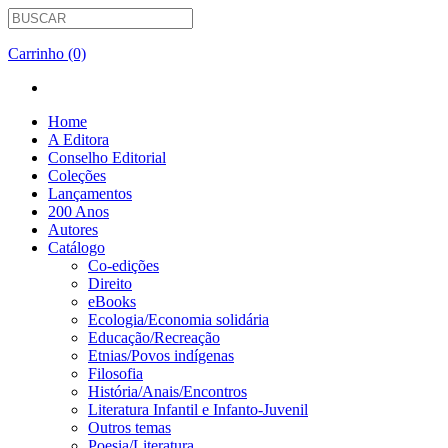
Carrinho (0)
Home
A Editora
Conselho Editorial
Coleções
Lançamentos
200 Anos
Autores
Catálogo
Co-edições
Direito
eBooks
Ecologia/Economia solidária
Educação/Recreação
Etnias/Povos indígenas
Filosofia
História/Anais/Encontros
Literatura Infantil e Infanto-Juvenil
Outros temas
Poesia/Literatura