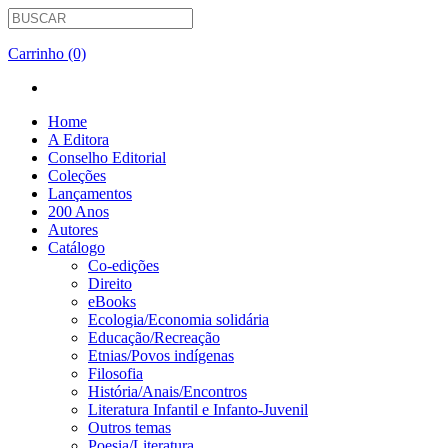
Carrinho (0)
Home
A Editora
Conselho Editorial
Coleções
Lançamentos
200 Anos
Autores
Catálogo
Co-edições
Direito
eBooks
Ecologia/Economia solidária
Educação/Recreação
Etnias/Povos indígenas
Filosofia
História/Anais/Encontros
Literatura Infantil e Infanto-Juvenil
Outros temas
Poesia/Literatura