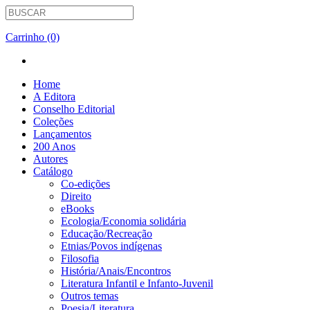
Carrinho (0)
Home
A Editora
Conselho Editorial
Coleções
Lançamentos
200 Anos
Autores
Catálogo
Co-edições
Direito
eBooks
Ecologia/Economia solidária
Educação/Recreação
Etnias/Povos indígenas
Filosofia
História/Anais/Encontros
Literatura Infantil e Infanto-Juvenil
Outros temas
Poesia/Literatura