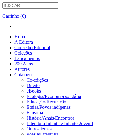
Carrinho (0)
Home
A Editora
Conselho Editorial
Coleções
Lançamentos
200 Anos
Autores
Catálogo
Co-edições
Direito
eBooks
Ecologia/Economia solidária
Educação/Recreação
Etnias/Povos indígenas
Filosofia
História/Anais/Encontros
Literatura Infantil e Infanto-Juvenil
Outros temas
Poesia/Literatura