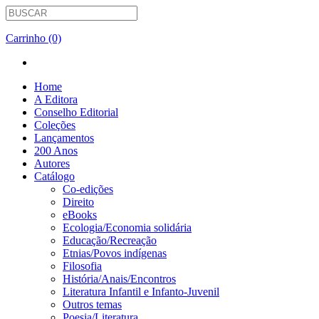
Carrinho (0)
Home
A Editora
Conselho Editorial
Coleções
Lançamentos
200 Anos
Autores
Catálogo
Co-edições
Direito
eBooks
Ecologia/Economia solidária
Educação/Recreação
Etnias/Povos indígenas
Filosofia
História/Anais/Encontros
Literatura Infantil e Infanto-Juvenil
Outros temas
Poesia/Literatura