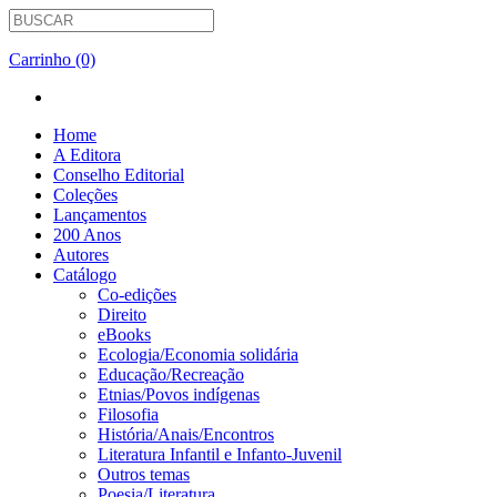
Carrinho (0)
Home
A Editora
Conselho Editorial
Coleções
Lançamentos
200 Anos
Autores
Catálogo
Co-edições
Direito
eBooks
Ecologia/Economia solidária
Educação/Recreação
Etnias/Povos indígenas
Filosofia
História/Anais/Encontros
Literatura Infantil e Infanto-Juvenil
Outros temas
Poesia/Literatura