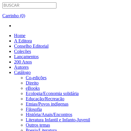
Carrinho (0)
Home
A Editora
Conselho Editorial
Coleções
Lançamentos
200 Anos
Autores
Catálogo
Co-edições
Direito
eBooks
Ecologia/Economia solidária
Educação/Recreação
Etnias/Povos indígenas
Filosofia
História/Anais/Encontros
Literatura Infantil e Infanto-Juvenil
Outros temas
Poesia/Literatura