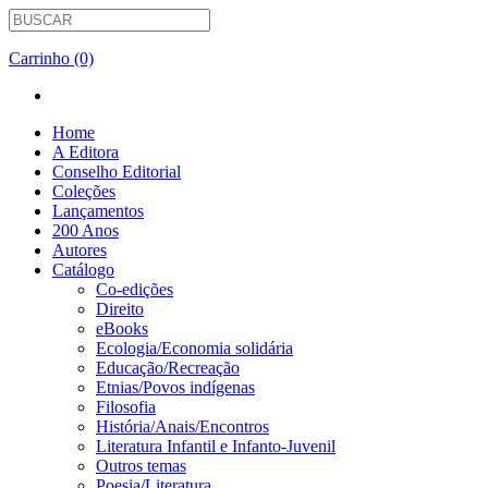
Carrinho (0)
Home
A Editora
Conselho Editorial
Coleções
Lançamentos
200 Anos
Autores
Catálogo
Co-edições
Direito
eBooks
Ecologia/Economia solidária
Educação/Recreação
Etnias/Povos indígenas
Filosofia
História/Anais/Encontros
Literatura Infantil e Infanto-Juvenil
Outros temas
Poesia/Literatura