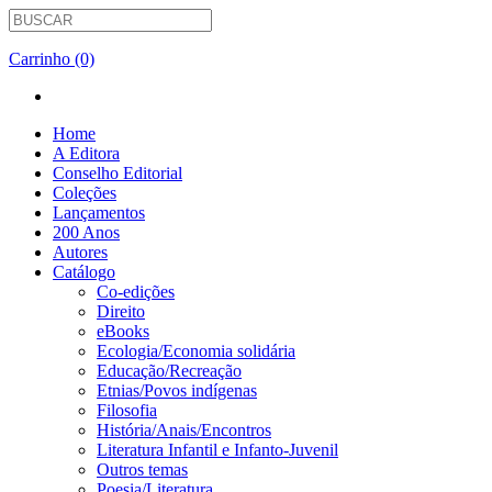
Carrinho (0)
Home
A Editora
Conselho Editorial
Coleções
Lançamentos
200 Anos
Autores
Catálogo
Co-edições
Direito
eBooks
Ecologia/Economia solidária
Educação/Recreação
Etnias/Povos indígenas
Filosofia
História/Anais/Encontros
Literatura Infantil e Infanto-Juvenil
Outros temas
Poesia/Literatura