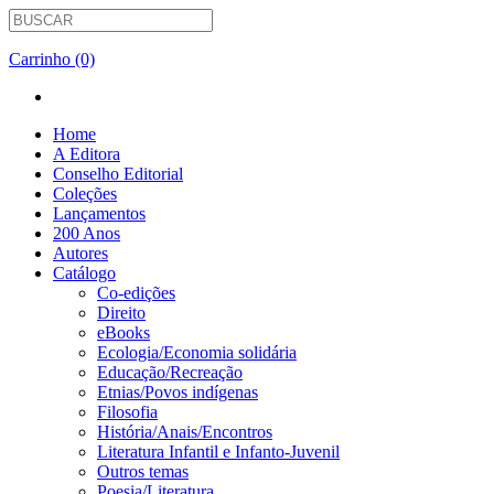
Carrinho (0)
Home
A Editora
Conselho Editorial
Coleções
Lançamentos
200 Anos
Autores
Catálogo
Co-edições
Direito
eBooks
Ecologia/Economia solidária
Educação/Recreação
Etnias/Povos indígenas
Filosofia
História/Anais/Encontros
Literatura Infantil e Infanto-Juvenil
Outros temas
Poesia/Literatura