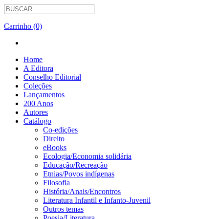
Carrinho (0)
Home
A Editora
Conselho Editorial
Coleções
Lançamentos
200 Anos
Autores
Catálogo
Co-edições
Direito
eBooks
Ecologia/Economia solidária
Educação/Recreação
Etnias/Povos indígenas
Filosofia
História/Anais/Encontros
Literatura Infantil e Infanto-Juvenil
Outros temas
Poesia/Literatura