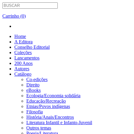
Carrinho (0)
Home
A Editora
Conselho Editorial
Coleções
Lançamentos
200 Anos
Autores
Catálogo
Co-edições
Direito
eBooks
Ecologia/Economia solidária
Educação/Recreação
Etnias/Povos indígenas
Filosofia
História/Anais/Encontros
Literatura Infantil e Infanto-Juvenil
Outros temas
Poesia/Literatura