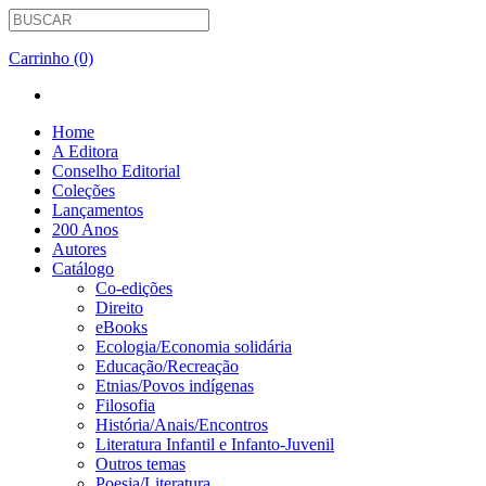
Carrinho (0)
Home
A Editora
Conselho Editorial
Coleções
Lançamentos
200 Anos
Autores
Catálogo
Co-edições
Direito
eBooks
Ecologia/Economia solidária
Educação/Recreação
Etnias/Povos indígenas
Filosofia
História/Anais/Encontros
Literatura Infantil e Infanto-Juvenil
Outros temas
Poesia/Literatura