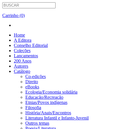
Carrinho (0)
Home
A Editora
Conselho Editorial
Coleções
Lançamentos
200 Anos
Autores
Catálogo
Co-edições
Direito
eBooks
Ecologia/Economia solidária
Educação/Recreação
Etnias/Povos indígenas
Filosofia
História/Anais/Encontros
Literatura Infantil e Infanto-Juvenil
Outros temas
Poesia/Literatura