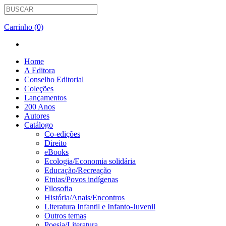
Carrinho (0)
Home
A Editora
Conselho Editorial
Coleções
Lançamentos
200 Anos
Autores
Catálogo
Co-edições
Direito
eBooks
Ecologia/Economia solidária
Educação/Recreação
Etnias/Povos indígenas
Filosofia
História/Anais/Encontros
Literatura Infantil e Infanto-Juvenil
Outros temas
Poesia/Literatura