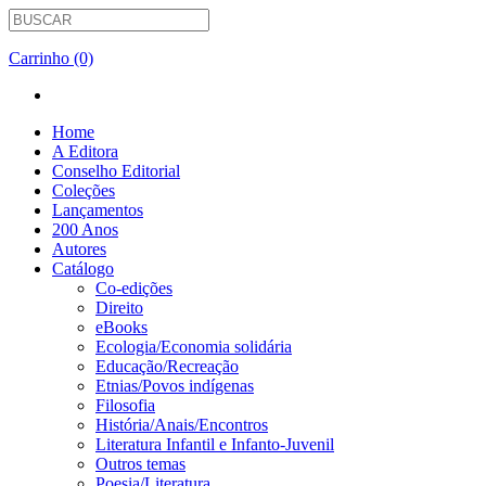
Carrinho (0)
Home
A Editora
Conselho Editorial
Coleções
Lançamentos
200 Anos
Autores
Catálogo
Co-edições
Direito
eBooks
Ecologia/Economia solidária
Educação/Recreação
Etnias/Povos indígenas
Filosofia
História/Anais/Encontros
Literatura Infantil e Infanto-Juvenil
Outros temas
Poesia/Literatura