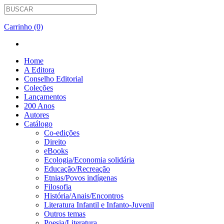
Carrinho (0)
Home
A Editora
Conselho Editorial
Coleções
Lançamentos
200 Anos
Autores
Catálogo
Co-edições
Direito
eBooks
Ecologia/Economia solidária
Educação/Recreação
Etnias/Povos indígenas
Filosofia
História/Anais/Encontros
Literatura Infantil e Infanto-Juvenil
Outros temas
Poesia/Literatura