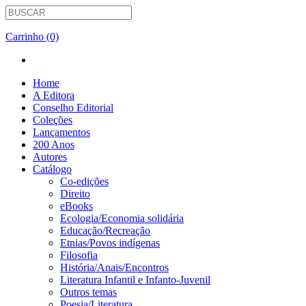
Carrinho (0)
Home
A Editora
Conselho Editorial
Coleções
Lançamentos
200 Anos
Autores
Catálogo
Co-edições
Direito
eBooks
Ecologia/Economia solidária
Educação/Recreação
Etnias/Povos indígenas
Filosofia
História/Anais/Encontros
Literatura Infantil e Infanto-Juvenil
Outros temas
Poesia/Literatura