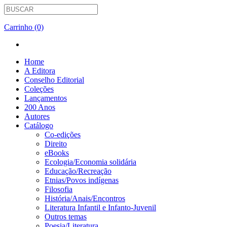
Carrinho (0)
Home
A Editora
Conselho Editorial
Coleções
Lançamentos
200 Anos
Autores
Catálogo
Co-edições
Direito
eBooks
Ecologia/Economia solidária
Educação/Recreação
Etnias/Povos indígenas
Filosofia
História/Anais/Encontros
Literatura Infantil e Infanto-Juvenil
Outros temas
Poesia/Literatura