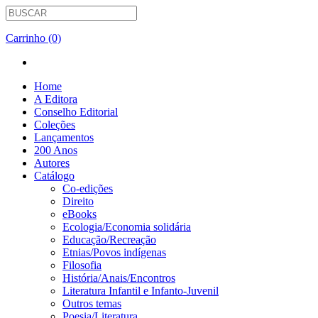
Carrinho (0)
Home
A Editora
Conselho Editorial
Coleções
Lançamentos
200 Anos
Autores
Catálogo
Co-edições
Direito
eBooks
Ecologia/Economia solidária
Educação/Recreação
Etnias/Povos indígenas
Filosofia
História/Anais/Encontros
Literatura Infantil e Infanto-Juvenil
Outros temas
Poesia/Literatura