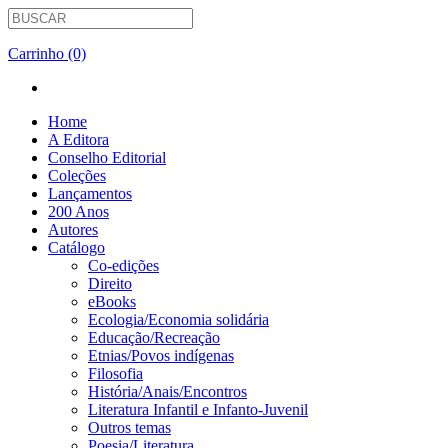
Carrinho (0)
Home
A Editora
Conselho Editorial
Coleções
Lançamentos
200 Anos
Autores
Catálogo
Co-edições
Direito
eBooks
Ecologia/Economia solidária
Educação/Recreação
Etnias/Povos indígenas
Filosofia
História/Anais/Encontros
Literatura Infantil e Infanto-Juvenil
Outros temas
Poesia/Literatura