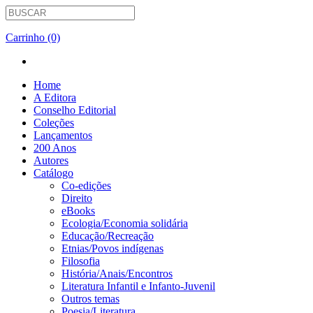
Carrinho (0)
Home
A Editora
Conselho Editorial
Coleções
Lançamentos
200 Anos
Autores
Catálogo
Co-edições
Direito
eBooks
Ecologia/Economia solidária
Educação/Recreação
Etnias/Povos indígenas
Filosofia
História/Anais/Encontros
Literatura Infantil e Infanto-Juvenil
Outros temas
Poesia/Literatura