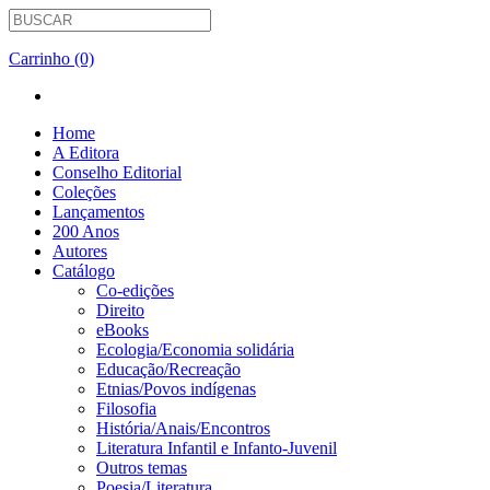
Carrinho (0)
Home
A Editora
Conselho Editorial
Coleções
Lançamentos
200 Anos
Autores
Catálogo
Co-edições
Direito
eBooks
Ecologia/Economia solidária
Educação/Recreação
Etnias/Povos indígenas
Filosofia
História/Anais/Encontros
Literatura Infantil e Infanto-Juvenil
Outros temas
Poesia/Literatura