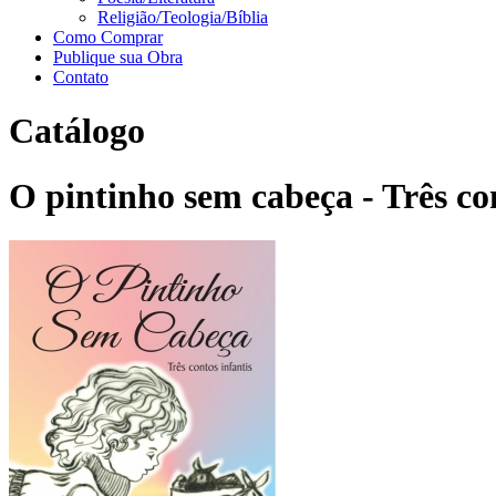
Religião/Teologia/Bíblia
Como Comprar
Publique sua Obra
Contato
Catálogo
O pintinho sem cabeça - Três con